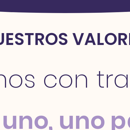
UESTROS VALOR
os con tr
 uno, uno p