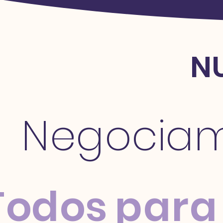
N
Negociam
Todos para