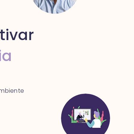
tivar
ia
mbiente