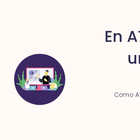
En A
u
Como A