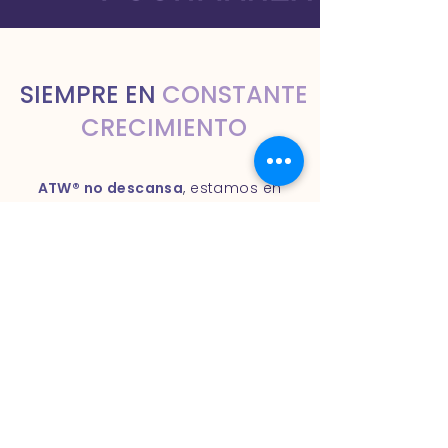
SIEMPRE EN
CONSTANTE
CRECIMIENTO
ATW® no descansa
,
estamos en
constante evolución y
crecimiento para ser los
mejores en nuestro campo y
saber exactamente que
ofrecerle a nuestro consumidor.