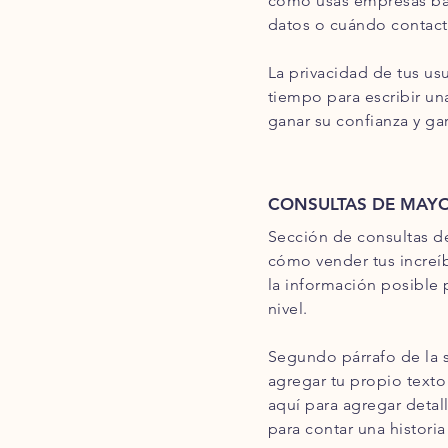
cómo usas empresas banc
datos o cuándo contacta
La privacidad de tus us
tiempo para escribir una
ganar su confianza y gar
CONSULTAS DE MAYO
Sección de consultas de
cómo vender tus increíb
la información posible 
nivel.
Segundo párrafo de la s
agregar tu propio texto y
aquí para agregar detall
para contar una histori