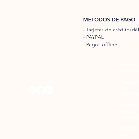
MÉTODOS DE PAGO
- Tarjetas de crédito/dé
- PAYPAL
- Pagos offline
Nuestr
Trayect
Nosotr
Portafo
Contac
Legal