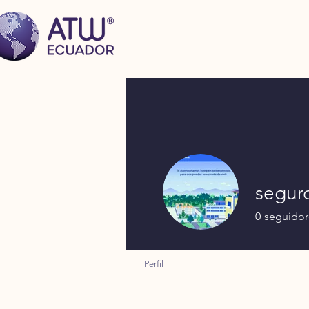
segur
0
seguidor
Perfil