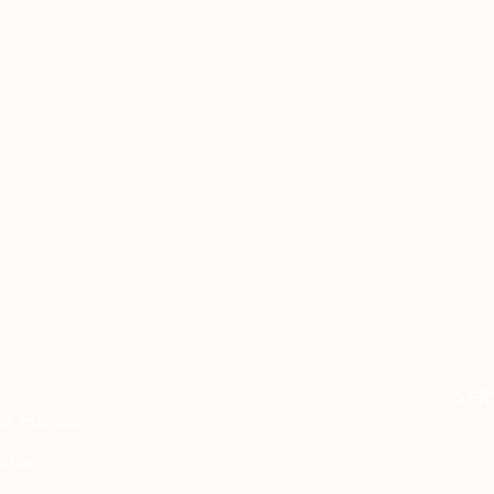
SER
as marcas
ATW
oria
Fran